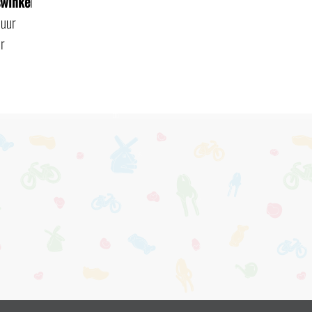
swinke
l
 uur
r