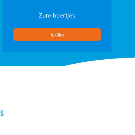
Zure beertjes
Bekijken
s