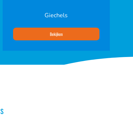
Giechels
Bekijken
s