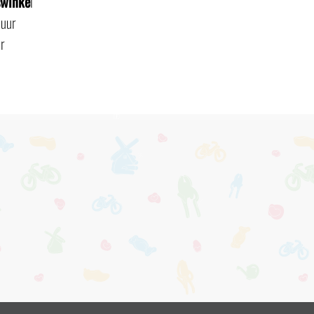
swinke
l
 uur
r