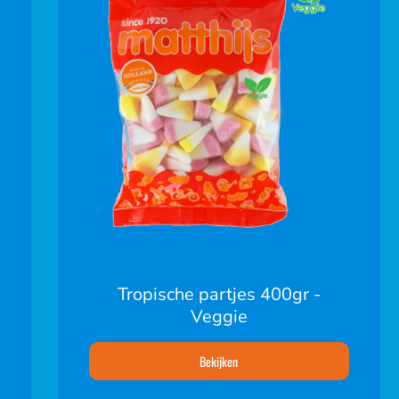
Tropische partjes 400gr -
Veggie
Bekijken