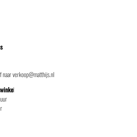
ns
of naar verkoop@matthijs.nl
swinke
l
 uur
r