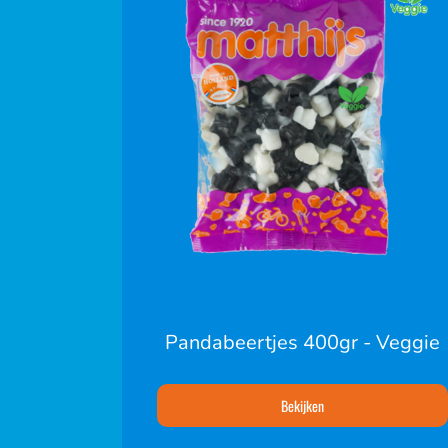
Pandabeertjes 400gr - Veggie
Bekijken