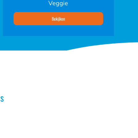
Veggie
Bekijken
s