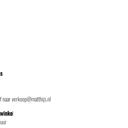
ns
of naar verkoop@matthijs.nl
swinke
l
 uur