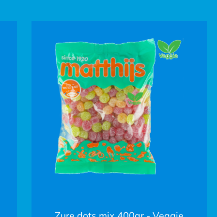
Zure dots mix 400gr - Veggie