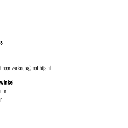
ns
of naar verkoop@matthijs.nl
swinke
l
 uur
r