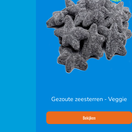
Gezoute zeesterren - Veggie
Bekijken