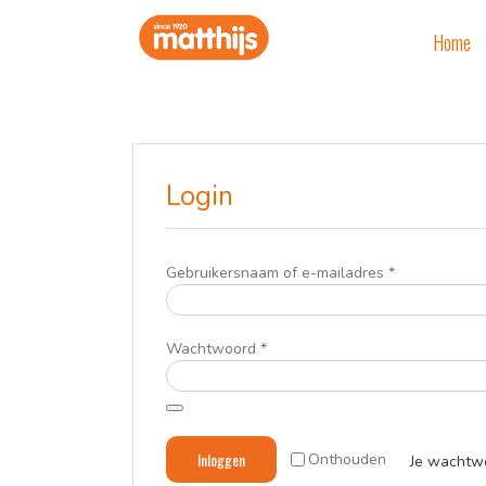
Ga
naar
Home
inhoud
Login
Vereist
Gebruikersnaam of e-mailadres
*
Vereist
Wachtwoord
*
Inloggen
Onthouden
Je wachtw