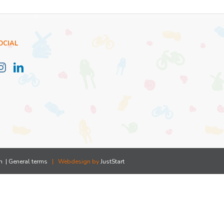
OCIAL
n
| General terms
| Webdesign by
JustStart