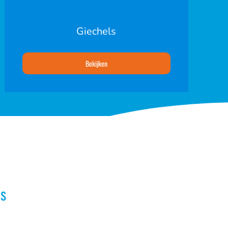
Giechels
Bekijken
s