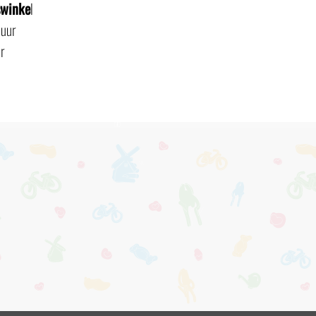
swinke
l
 uur
r