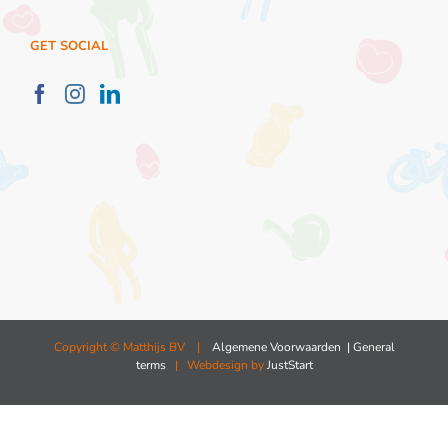
GET SOCIAL
Copyright ©
Matthijs BV |
Algemene Voorwaarden
| General
terms
| Webdesign by
JustStart