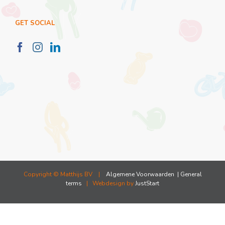
GET SOCIAL
Copyright ©
Matthijs BV |
Algemene Voorwaarden
| General
terms
| Webdesign by
JustStart