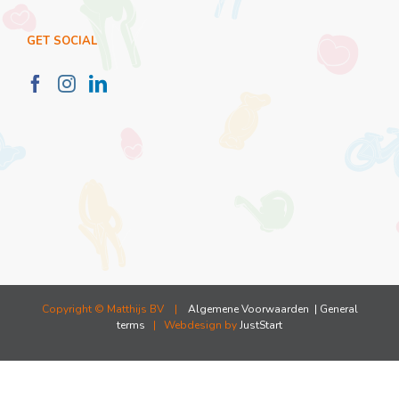
GET SOCIAL
Copyright ©
Matthijs BV |
Algemene Voorwaarden
| General
terms
| Webdesign by
JustStart