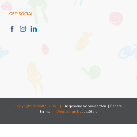
GET SOCIAL
Copyright ©
Matthijs BV |
Algemene Voorwaarden
| General
terms
| Webdesign by
JustStart