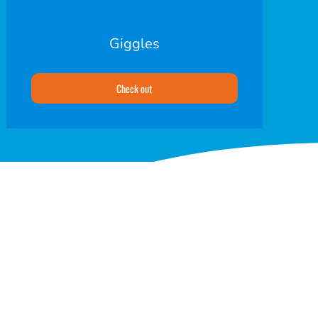
Giggles
Check out