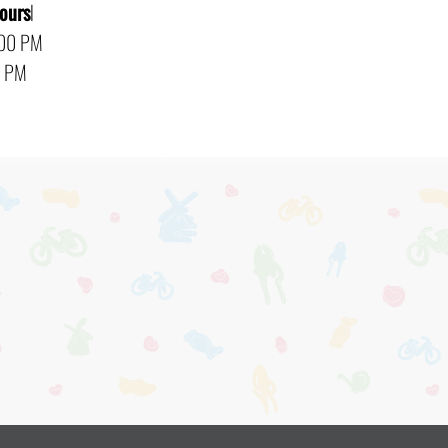
hours
l
:00 PM
0 PM