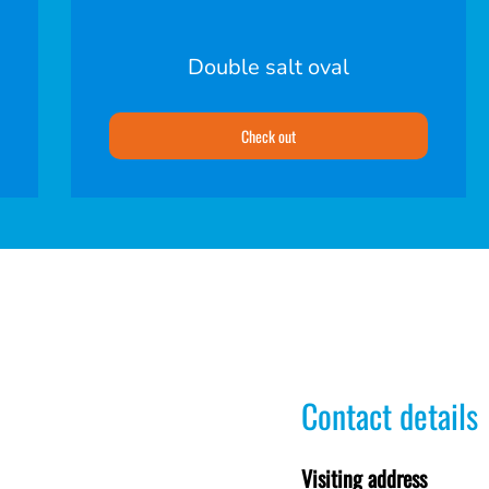
Double salt oval
Check out
Contact details
Visiting address