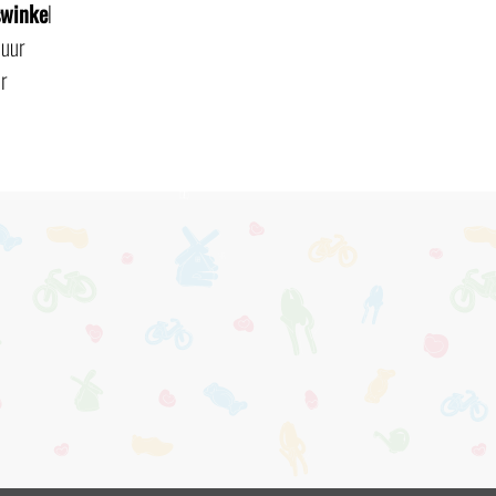
swinke
l
 uur
r