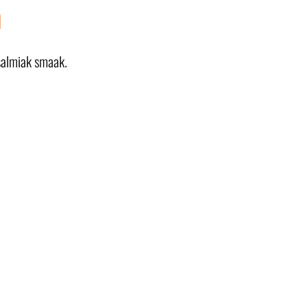
n
salmiak smaak.