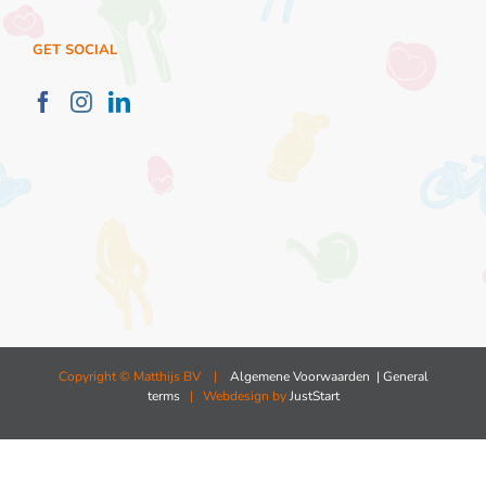
GET SOCIAL
Copyright ©
Matthijs BV |
Algemene Voorwaarden
| General
terms
| Webdesign by
JustStart